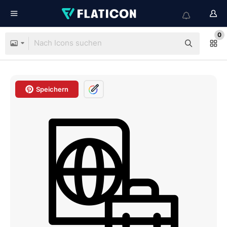
0
Speichern