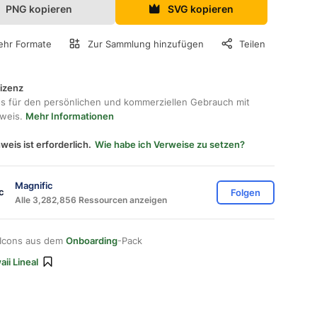
PNG kopieren
SVG kopieren
hr Formate
Zur Sammlung hinzufügen
Teilen
lizenz
os für den persönlichen und kommerziellen Gebrauch mit
hweis.
Mehr Informationen
weis ist erforderlich.
Wie habe ich Verweise zu setzen?
Magnific
Folgen
Alle 3,282,856 Ressourcen anzeigen
 Icons aus dem
Onboarding
-Pack
ii Lineal