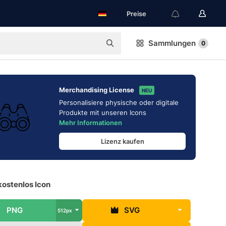
Preise
Sammlungen
0
Merchandising License
NEU
Personalisiere physische oder digitale
Produkte mit unseren Icons
Mehr Informationen
Lizenz kaufen
kostenlos Icon
PNG
SVG
512px