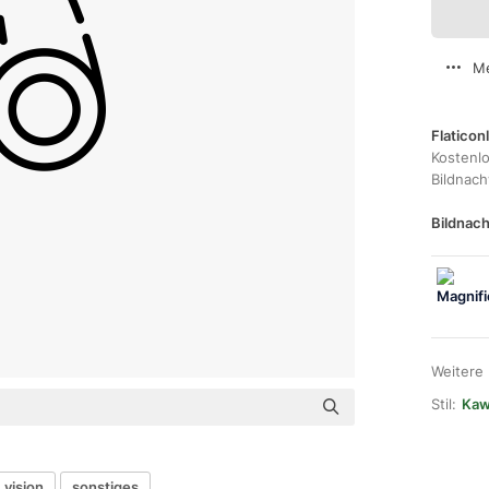
Me
Flaticon
Kostenl
Bildnac
Bildnach
Weitere
Stil:
Kawa
vision
sonstiges