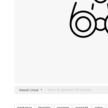
Kawaii Lineal
werkzeug
fernglas
zoomen
aussicht
spion