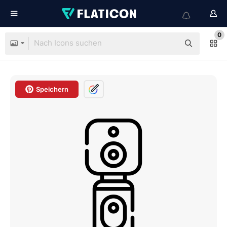
0
Speichern