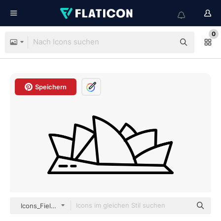
0
Speichern
Icons_Field outline