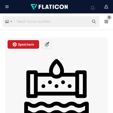
0
Speichern