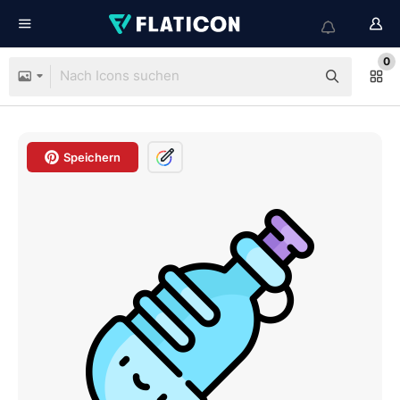
0
Speichern