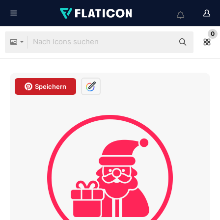
0
Speichern