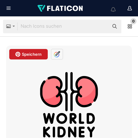
0
Speichern