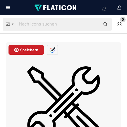
0
Speichern