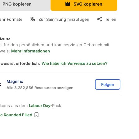
PNG kopieren
SVG kopieren
hr Formate
Zur Sammlung hinzufügen
Teilen
lizenz
os für den persönlichen und kommerziellen Gebrauch mit
hweis.
Mehr Informationen
weis ist erforderlich.
Wie habe ich Verweise zu setzen?
Magnific
Folgen
Alle 3,282,856 Ressourcen anzeigen
 Icons aus dem
Labour Day
-Pack
ic Rounded Filled