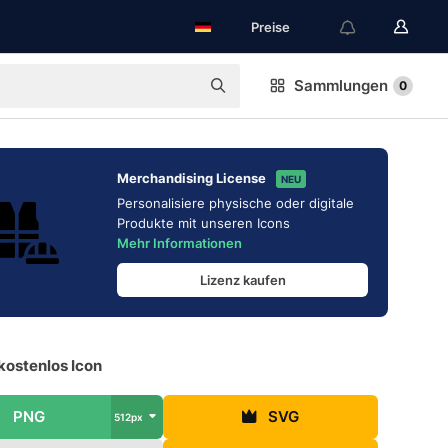
Preise
Sammlungen
0
Merchandising License
NEU
Personalisiere physische oder digitale
Produkte mit unseren Icons
Mehr Informationen
Lizenz kaufen
kostenlos Icon
PNG
SVG
512px