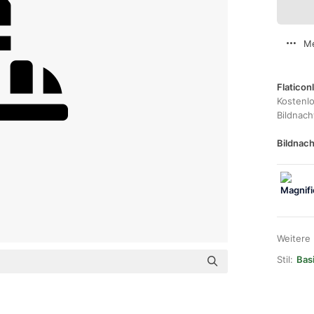
Me
Flaticon
Kostenl
Bildnac
Bildnach
Weitere
Stil:
Bas