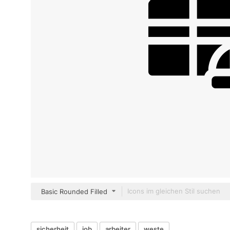
Basic Rounded Filled
sicherheit
job
arbeiter
weste