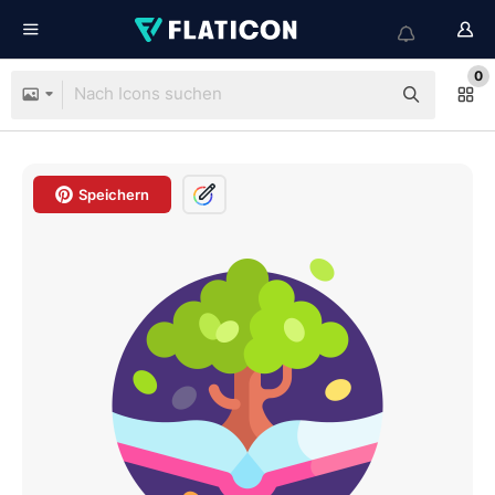
0
Speichern