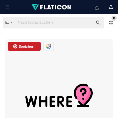
0
Speichern