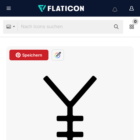
0
Speichern