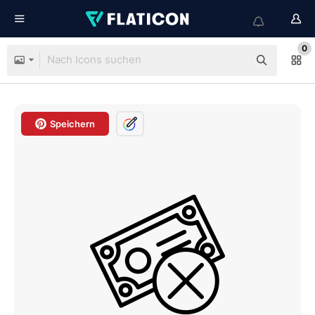
0
Speichern