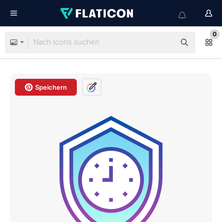
0
Speichern