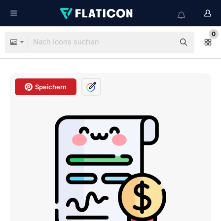
0
Speichern