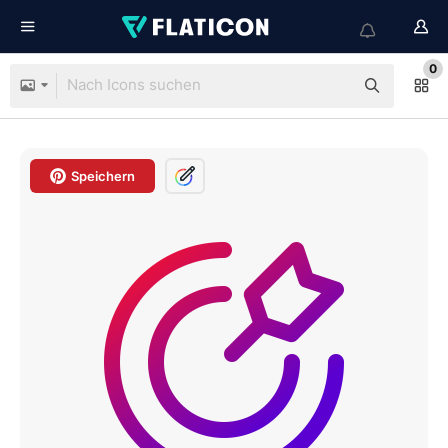
0
Speichern