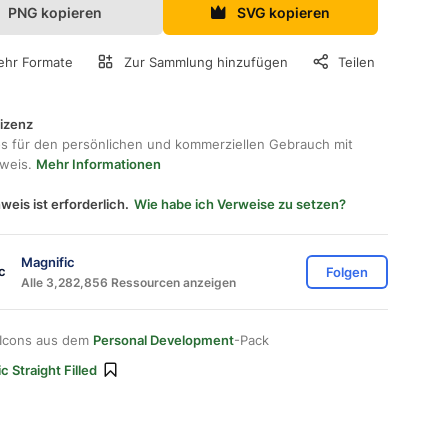
PNG kopieren
SVG kopieren
hr Formate
Zur Sammlung hinzufügen
Teilen
lizenz
os für den persönlichen und kommerziellen Gebrauch mit
hweis.
Mehr Informationen
weis ist erforderlich.
Wie habe ich Verweise zu setzen?
Magnific
Folgen
Alle 3,282,856 Ressourcen anzeigen
 Icons aus dem
Personal Development
-Pack
c Straight Filled