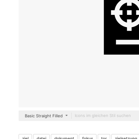
Basic Straight Filled
ziel
datei
dokument
fokus
tor
zielsetzung