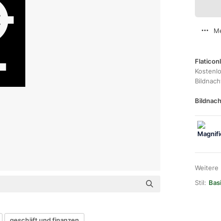
Me
Flaticon
Kostenl
Bildnac
Bildnach
Weitere
Stil:
Basi
geschäft und finanzen