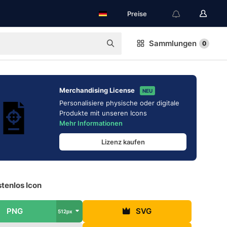
Preise
Sammlungen
0
Merchandising License
NEU
Personalisiere physische oder digitale
Produkte mit unseren Icons
Mehr Informationen
Lizenz kaufen
stenlos Icon
PNG
SVG
512px