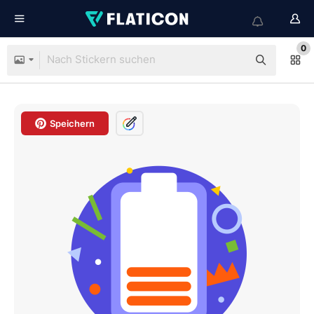
0
Speichern