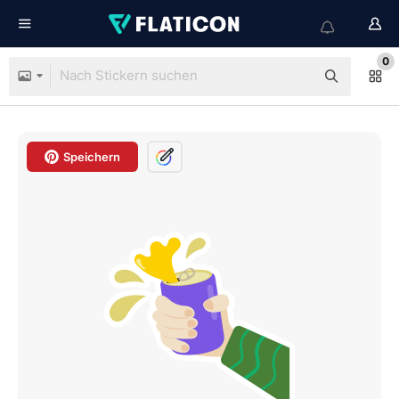
0
Speichern