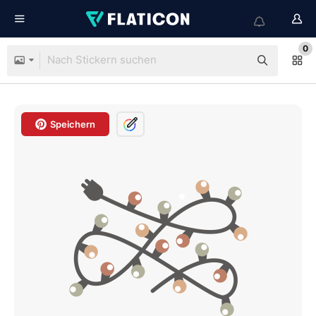
0
Speichern