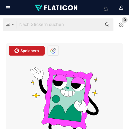
0
Speichern