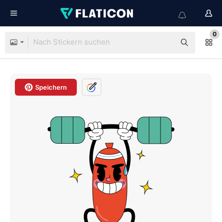
0
Speichern