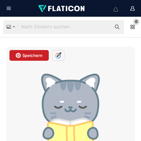
0
Speichern