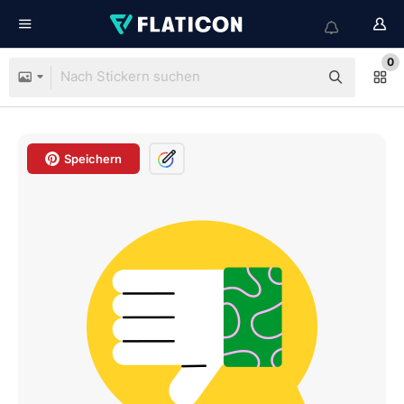
0
Speichern