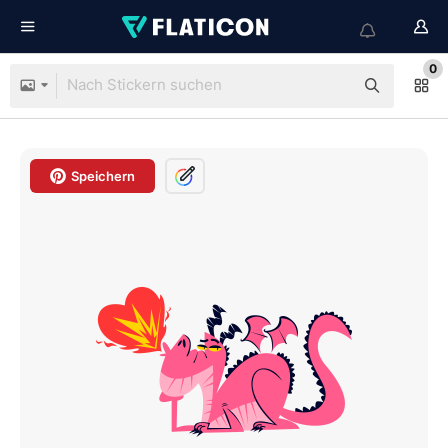
0
Speichern