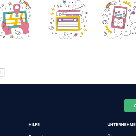
h
Z
HILFE
UNTERNEHM