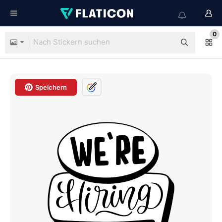
0
Speichern