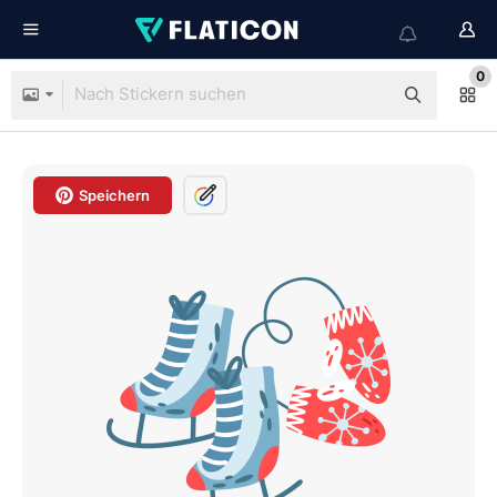
0
Speichern