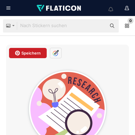
0
Speichern