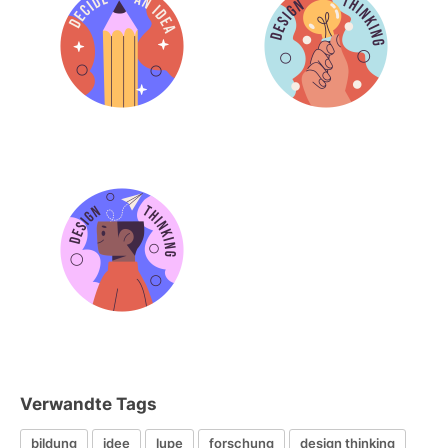
Verwandte Tags
bildung
idee
lupe
forschung
design thinking