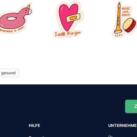
gesund
Z
HILFE
UNTERNEHM