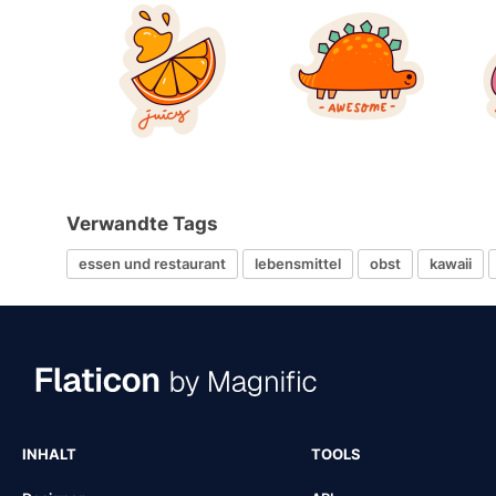
Verwandte Tags
essen und restaurant
lebensmittel
obst
kawaii
INHALT
TOOLS