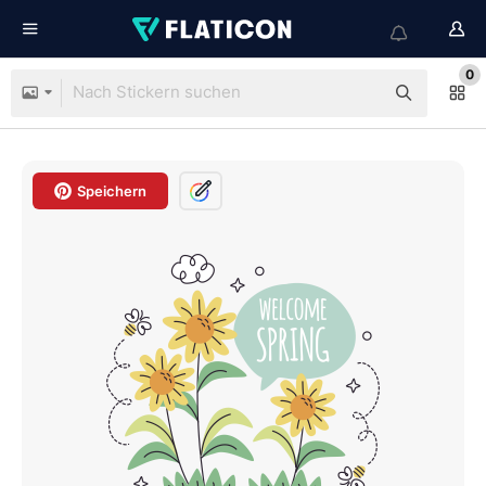
0
Speichern