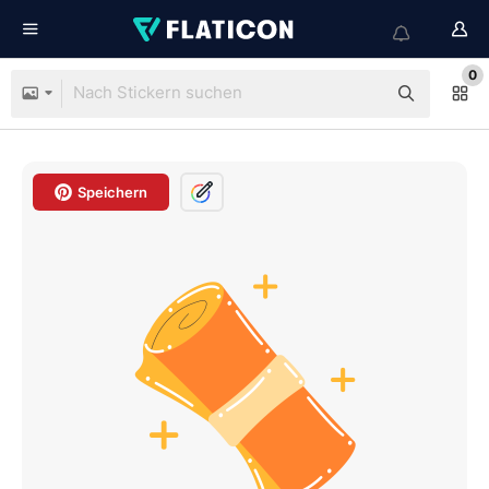
0
Speichern