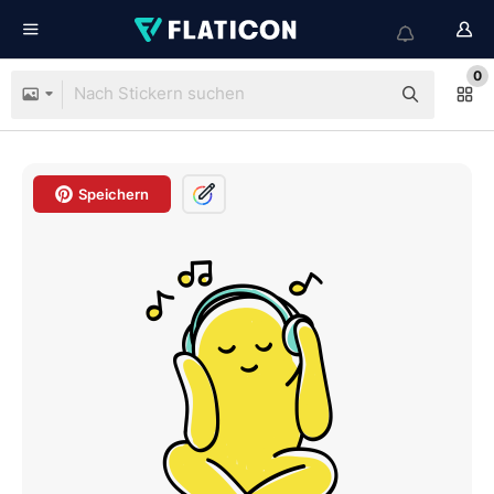
0
Speichern