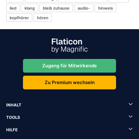
lied
klang
bleib zuhause
audio-
hinweis
kopfhörer
hören
Zugang für Mitwirkende
Zu Premium wechseln
INHALT
TOOLS
HILFE