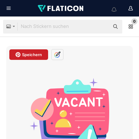
0
Speichern