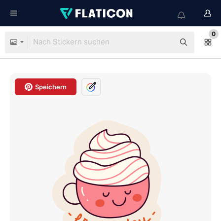
0
Speichern