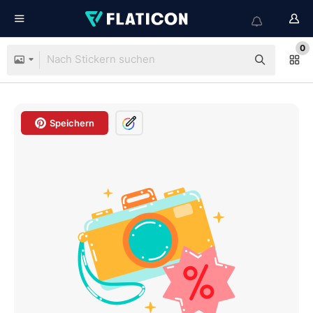
0
Speichern