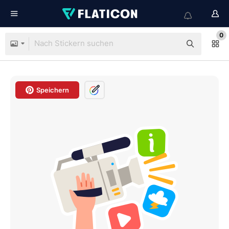
0
Speichern