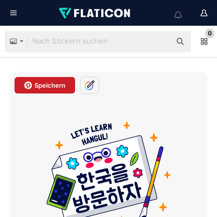
0
Speichern