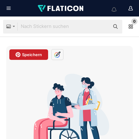
0
Speichern