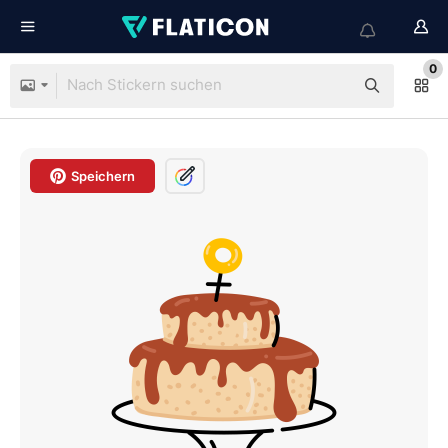
0
Speichern