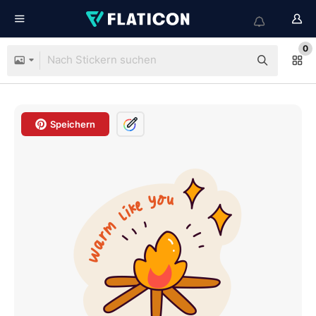
0
Speichern