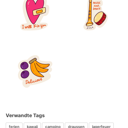
Verwandte Tags
ferien
kawaii
camping
draussen
lagerfeuer