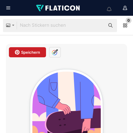
0
Speichern