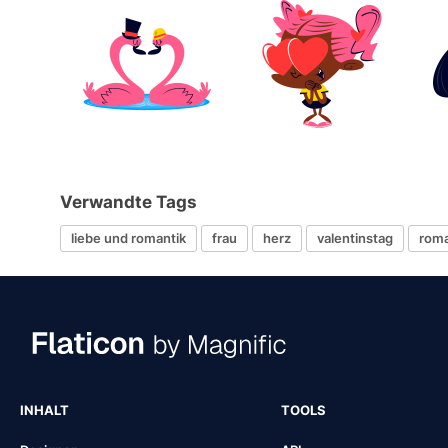
Verwandte Tags
liebe und romantik
frau
herz
valentinstag
roma
INHALT
TOOLS