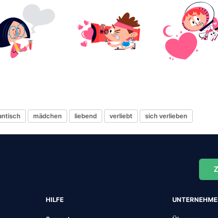
ntisch
mädchen
liebend
verliebt
sich verlieben
Z
HILFE
UNTERNEHM