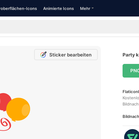
oberflächen-Icons
Animierte Icons
Mehr
Sticker bearbeiten
Party k
PN
Flaticon
Kostenl
Bildnac
Bildnach