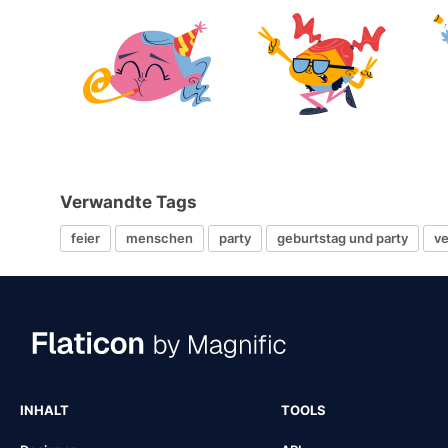
Verwandte Tags
feier
menschen
party
geburtstag und party
ve
INHALT
TOOLS