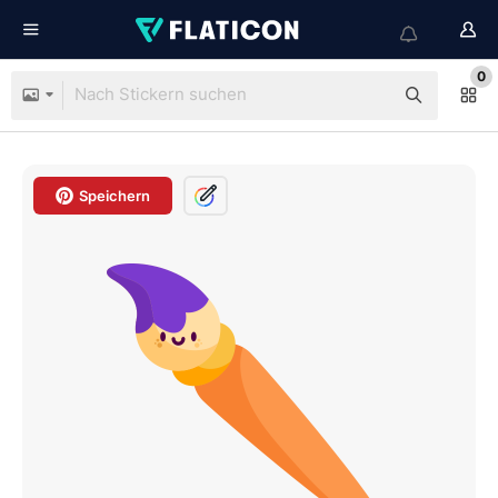
0
Speichern