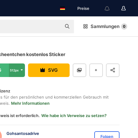
Preise
Sammlungen
0
cheentchen kostenlos Sticker
G
SVG
512px
lizenz
os für den persönlichen und kommerziellen Gebrauch mit
hweis.
Mehr Informationen
weis ist erforderlich.
Wie habe ich Verweise zu setzen?
Gohsantosadrive
Folgen