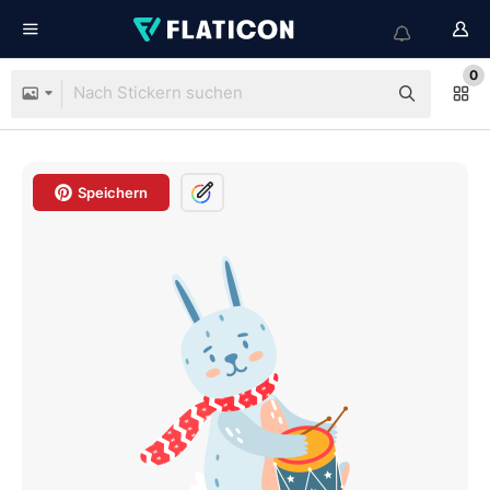
0
Speichern