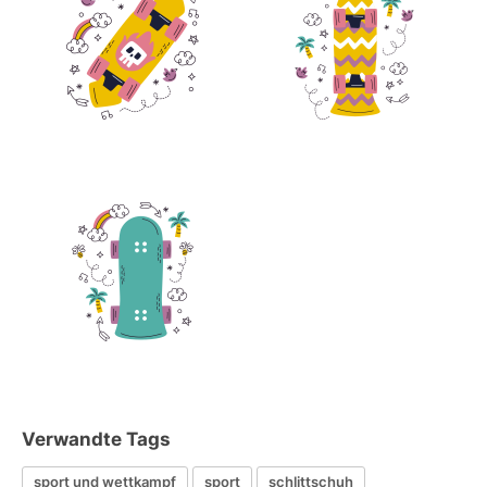
Verwandte Tags
sport und wettkampf
sport
schlittschuh