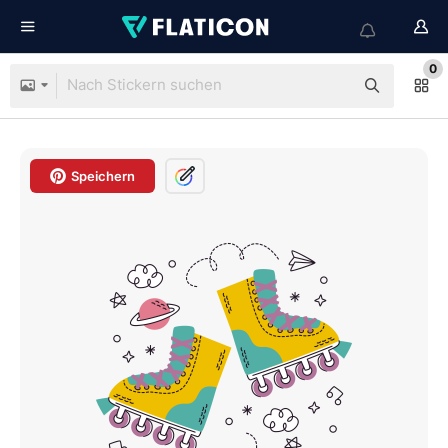
0
Speichern