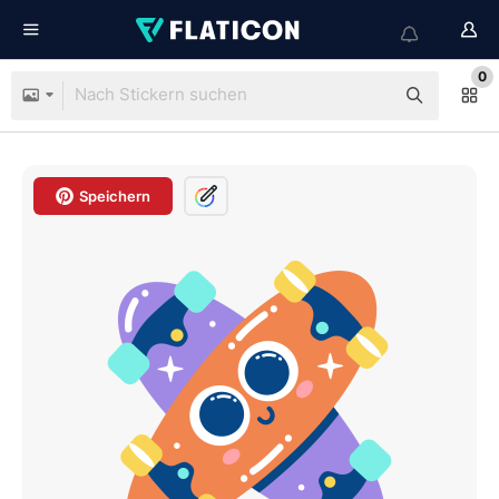
0
Speichern